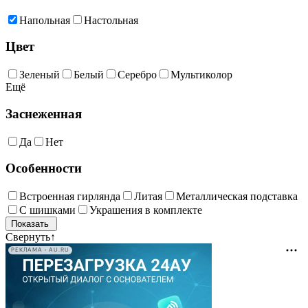
Напольная
Настольная
Цвет
Зеленый
Белый
Серебро
Мультиколор
Ещё
Заснеженная
Да
Нет
Особенности
Встроенная гирлянда
Литая
Металлическая подставка
С шишками
Украшения в комплекте
Свернуть
↑
РЕКЛАМА • AU.RU