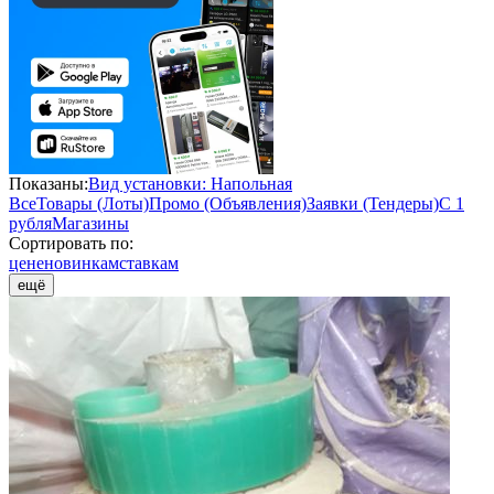
Показаны:
Вид установки: Напольная
Все
Товары (Лоты)
Промо (Объявления)
Заявки (Тендеры)
С 1
рубля
Магазины
Сортировать по:
цене
новинкам
ставкам
ещё