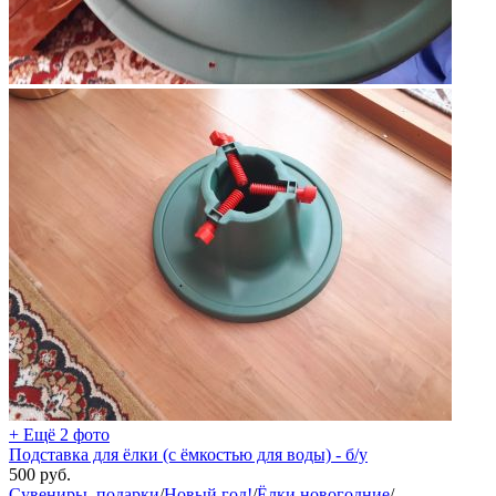
+ Ещё 2 фото
Подставка для ёлки (с ёмкостью для воды) - б/у
500
руб.
Сувениры, подарки
/
Новый год!
/
Ёлки новогодние
/