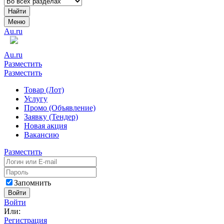
Найти
Меню
Au.ru
Au.ru
Разместить
Разместить
Товар (Лот)
Услугу
Промо (Объявление)
Заявку (Тендер)
Новая акция
Вакансию
Разместить
Запомнить
Войти
Войти
Или:
Регистрация