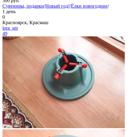
300
руб.
Сувениры, подарки
/
Новый год!
/
Ёлки новогодние
/
1 день
0
Красноярск, Красмаш
lora_sm
49