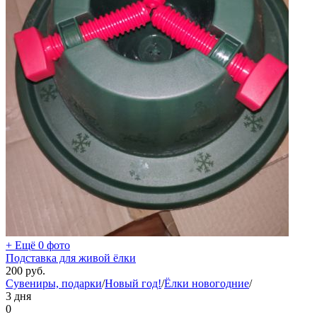
+ Ещё 0 фото
Подставка для живой ёлки
200
руб.
Сувениры, подарки
/
Новый год!
/
Ёлки новогодние
/
3 дня
0