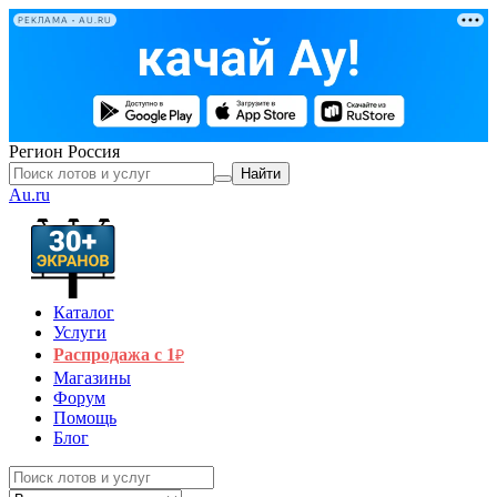
РЕКЛАМА • AU.RU
Регион
Россия
Найти
Au.ru
Каталог
Услуги
Распродажа с 1
₽
Магазины
Форум
Помощь
Блог