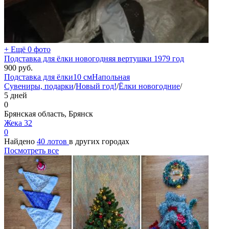
+ Ещё 0 фото
Подставка для ёлки новогодняя вертушки 1979 год
900
руб.
Подставка для ёлки
10 см
Напольная
Сувениры, подарки
/
Новый год!
/
Ёлки новогодние
/
5 дней
0
Брянская область, Брянск
Жека 32
0
Найдено
40 лотов
в других городах
Посмотреть все