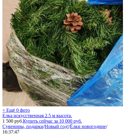
+ Ещё 0 фото
Елка искусственная 2.5 м высота.
1 500
руб.
Купить сейчас за
10 000
руб.
Сувениры, подарки
/
Новый год!
/
Ёлки новогодние
/
16:37:47