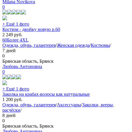
Milana Novikova
0
+ Ещё 1 фото
Костюм - двойку новую р.60
2 249
руб.
60
Более 4XL
Одежда, обувь, галантерея
/
Женская одежда
/
Костюмы
/
7 дней
0
Брянская область, Брянск
Любовь Антоновна
0
+ Ещё 1 фото
Заколка на крабах-волосы как натуральные
1 200
руб.
Одежда, обувь, галантерея
/
Аксессуары
/
Заколки, вееры,
расчёски
/
8 дней
0
Брянская область, Брянск
Любовь Антоновна