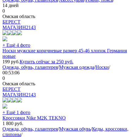
14 дней
0
Омская область
БEPECT
МАГАЗИН
2143
+ Ещё 4 фото
Носки мужские коричневые размер 45-46 хлопок Германия
новые
199
руб.
Купить сейчас за
250
руб.
Одежда, обувь, галантерея
/
Мужская одежда
/
Носки
/
00:53:06
0
Омская область
БEPECT
МАГАЗИН
2143
+ Ещё 1 фото
Кроссовки Nike M2K TEKNO
1 800
руб.
Одежда, обувь, галантерея
/
Мужская обувь
/
Кеды, кроссовки,
слипоны
/