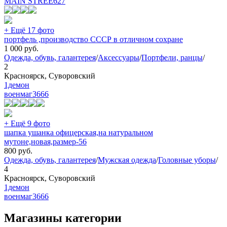
MAIN STREE
627
+ Ещё 17 фото
портфель ,производство СССР в отличном сохране
1 000
руб.
Одежда, обувь, галантерея
/
Аксессуары
/
Портфели, ранцы
/
2
Красноярск, Суворовский
1демон
военмаг
3666
+ Ещё 9 фото
шапка ушанка офицерская,на натуральном
мутоне,новая,размер-56
800
руб.
Одежда, обувь, галантерея
/
Мужская одежда
/
Головные уборы
/
4
Красноярск, Суворовский
1демон
военмаг
3666
Магазины категории