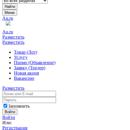
Найти
Меню
Au.ru
Au.ru
Разместить
Разместить
Товар (Лот)
Услугу
Промо (Объявление)
Заявку (Тендер)
Новая акция
Вакансию
Разместить
Запомнить
Войти
Войти
Или:
Регистрация