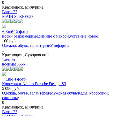
0
Красноярск, Мичурина
Barcas23
MAIN STREE
627
+ Ещё 15 фото
носки безразмерные,зимние с махрой,уставные,новое
100
руб.
Одежда, обувь, галантерея
/
Униформа
/
1
Красноярск, Суворовский
1демон
военмаг
3666
+ Ещё 4 фото
Кроссовки Adidas Porsche Design S3
5 090
руб.
Одежда, обувь, галантерея
/
Мужская обувь
/
Кеды, кроссовки,
слипоны
/
0
Красноярск, Мичурина
Barcas23