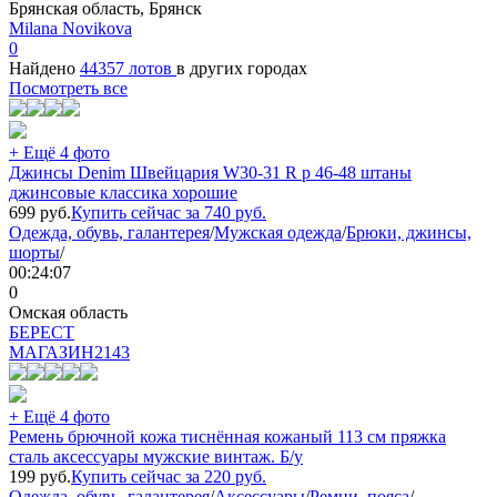
Брянская область, Брянск
Milana Novikova
0
Найдено
44357 лотов
в других городах
Посмотреть все
+ Ещё 4 фото
Джинсы Denim Швейцария W30-31 R р 46-48 штаны
джинсовые классика хорошие
699
руб.
Купить сейчас за
740
руб.
Одежда, обувь, галантерея
/
Мужская одежда
/
Брюки, джинсы,
шорты
/
00:24:07
0
Омская область
БEPECT
МАГАЗИН
2143
+ Ещё 4 фото
Ремень брючной кожа тиснённая кожаный 113 см пряжка
сталь аксессуары мужские винтаж. Б/у
199
руб.
Купить сейчас за
220
руб.
Одежда, обувь, галантерея
/
Аксессуары
/
Ремни, пояса
/