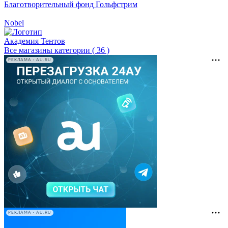
Благотворительный фонд Гольфстрим
Nobel
Академия Тентов
Все магазины категории ( 36 )
РЕКЛАМА • AU.RU
РЕКЛАМА • AU.RU