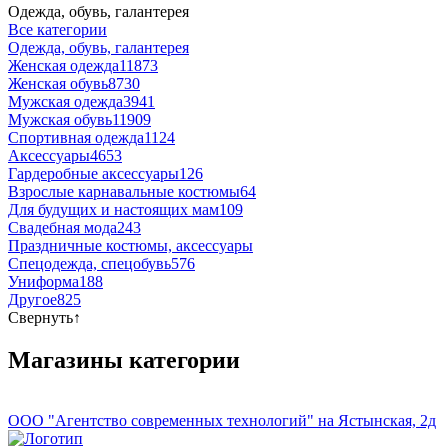
Одежда, обувь, галантерея
Все категории
Одежда, обувь, галантерея
Женская одежда
11873
Женская обувь
8730
Мужская одежда
3941
Мужская обувь
11909
Спортивная одежда
1124
Аксессуары
4653
Гардеробные аксессуары
126
Взрослые карнавальные костюмы
64
Для будущих и настоящих мам
109
Свадебная мода
243
Праздничные костюмы, аксессуары
Спецодежда, спецобувь
576
Униформа
188
Другое
825
Свернуть
↑
Магазины категории
ООО "Агентство современных технологий" на Ястынская, 2д