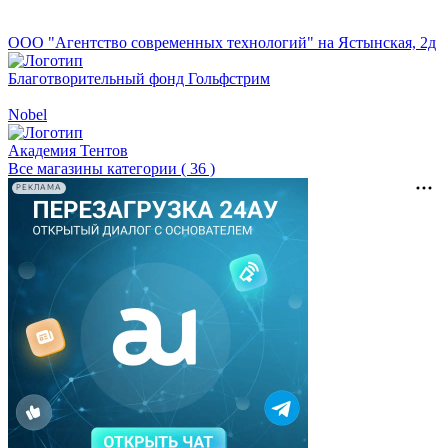
ООО "Агентство современных технологий" на Ястынская, 2д
Благотворительный фонд Гольфстрим
Nobel
Академия Тентов
Все магазины категории ( 36 )
РЕКЛАМА