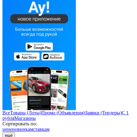
Все
Товары (Лоты)
Промо (Объявления)
Заявки (Тендеры)
С 1
рубля
Магазины
Сортировать по:
цене
новинкам
ставкам
ещё